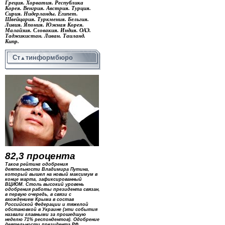
Греция. Хорватия. Республика
Корея. Венгрия. Австрия. Турция.
Сирия. Нидерланды. Египет.
Швейцария. Туркмения. Бельгия.
Ливия. Япония. Южная Корея.
Малайзия. Словакия. Индия. ОАЭ.
Таджикистан. Ливан. Таиланд.
Кипр.
Ст
тинформбюро
▲
82,3 процента
Таков рейтинг одобрения
деятельности Владимира Путина,
который вышел на новый максимум в
конце марта, зафиксированный
ВЦИОМ. Столь высокий уровень
одобрения работы президента связан,
в первую очередь, в связи с
вхождением Крыма в состав
Российской Федерации и тяжелой
обстановкой в Украине (эти события
назвали главными за прошедшую
неделю 71% респондентов). Одобрение
деятельности президента РФ