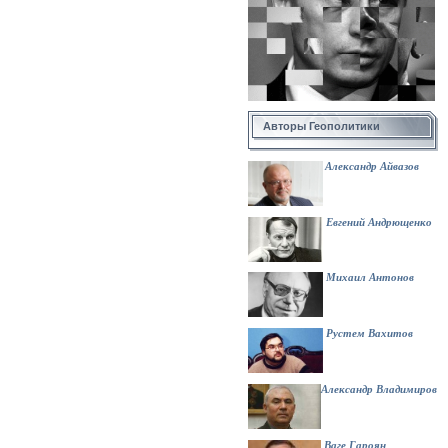
Авторы Геополитики
Александр
Айвазов
Евгений Андрющенко
Михаил Антонов
Рустем Вахитов
Александр Владимиров
Ваге Гароян