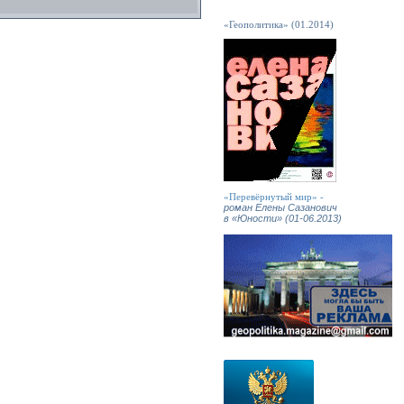
«Геополитика» (01.2014)
«Перевёрнутый мир» -
роман Елены Сазанович
в «Юности» (01-06.2013)