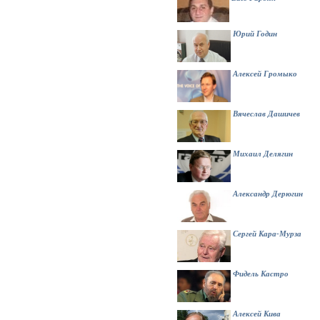
Юрий Годин
Алексей Громыко
Вячеслав Дашичев
Михаил Делягин
Александр Дерюгин
Сергей Кара-Мурза
Фидель Кастро
Алексей Кива