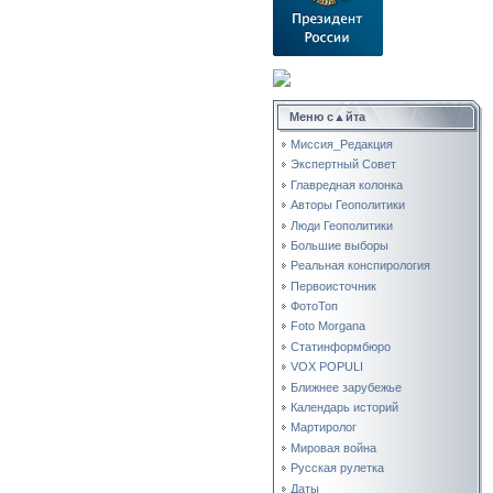
Меню с▲йта
Миссия_Редакция
Экспертный Совет
Главредная колонка
Авторы Геополитики
Люди Геополитики
Большие выборы
Реальная конспирология
Первоисточник
ФотоТоп
Foto Morgana
Статинформбюро
VOX POPULI
Ближнее зарубежье
Календарь историй
Мартиролог
Мировая война
Русская рулетка
Даты