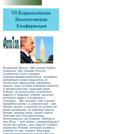
Владимир Путин: «Мы всегда будем
помнить, что именно Россия,
Советский Союз сорвали
человеконенавистнические, кровавые,
надменные планы нацистов, не
позволили фашистам завладеть
миром. Наш солдат отстоял свободу
и независимость, защищая свою
Родину, не жалея себя, освободил
Европу и одержал победу, величие
которой навеки останется в
истории… Мы помним, что значит
трагедия войны, и сделаем всё – всё,
чтобы никто и никогда не посмел её
вновь развязать, не угрожал нашим
детям, нашему дому, нашей земле.
Сделаем всё для укрепления
безопасности на планете. Победа в
мае 45-го – это набат, утверждающий
жизнь без войны, это святой символ
верности Родине, которая живёт в
каждом из нас, символ единства
многонационального народа России,