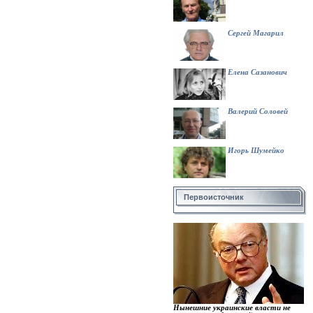
Сергей Магарил
Елена Сазанович
Валерий Соловей
Игорь Шумейко
Первоисточник
Нынешние украинские власти не