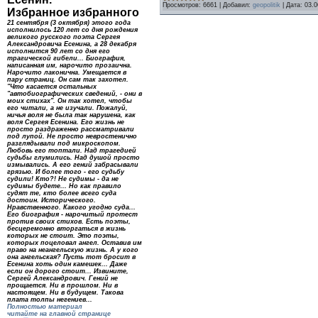
Просмотров:
6661
|
Добавил:
geopolitik
|
Дата:
03.0
Избранное избранного
21 сентября (3 октября) этого года
исполнилось 120 лет со дня рождения
великого русского поэта Сергея
Александровича Есенина, а 28 декабря
исполнится 90 лет со дня его
трагической гибели... Биография,
написанная им, нарочито прозаична.
Нарочито лаконична. Умещается в
пару страниц. Он сам так захотел.
"Что касается остальных
"автобиографических сведений, - они в
моих стихах". Он так хотел, чтобы
его читали, а не изучали. Пожалуй,
ничья воля не была так нарушена, как
воля Сергея Есенина. Его жизнь не
просто раздраженно рассматривали
под лупой. Не просто невростенично
разглядывали под микроскопом.
Любовь его топтали. Над трагедией
судьбы глумились. Над душой просто
измывались. А его гений забрасывали
грязью. И более того - его судьбу
судили! Кто?! Не судимы - да не
судимы будете... Но как правило
судят те, кто более всего суда
достоин. Исторического.
Нравственного. Какого угодно суда...
Его биография - нарочитый протест
против своих стихов. Есть поэты,
бесцеремонно вторгаться в жизнь
которых не стоит. Это поэты,
которых поцеловал ангел. Оставив им
право на неангельскую жизнь. А у кого
она ангельская? Пусть тот бросит в
Есенина хоть один камешек... Даже
если он дорого стоит... Извините,
Сергей Александрович. Гений не
прощается. Ни в прошлом. Ни в
настоящем. Ни в будущем. Такова
плата толпы негениев...
Полностью материал
читайте на главной странице