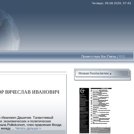
Четверг, 06.08.2026, 07:43
Приветствую Вас
Гость
|
RSS
Новая Геополитик▲
ОР ВЯЧЕСЛАВ ИВАНОВИЧ
ав Иванович Дашичев. Талантливый
ых экономических и политических
ала Politekonom, член правления Фонда
и, между
...
Читать дальше »