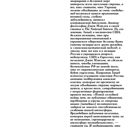
защищают в должной мере
интересы всего населения страны, а
те, кто считает, что Украину
можно объединить за счет «победы»
над востоком путем применения
военной силы, глубоко
заблуждаются, написал
американский дипломат, доктор
философии Джек Мэтлок в своей
статье в The National Interest. По его
мнению, Запад, в частности США,
должен помнить, что при
выстраивании отношений в
украинском обществе должны быть
учтены позиции всех групп граждан,
и «максималистический подход» к
этому, так же как и к позиции
России в украинском вопросе,
недопустим. США и Евросоюз, как
полагает Джек Мэтлок, не сделали
ничего, чтобы уменьшить
беспокойство РФ по поводу того,
что ее стратегические интересы
будут ущемлены. Напротив Запад
всячески усиливает опасения России,
активно поддерживая киевские
власти, которые по-прежнему не
могут объединить страны мирным
путем, а кроме того, сотрудничают
с вооруженные формирования
правого толка. «Новой холодной
войны нет, но публичные обвинения,
требования и угрозы со стороны
наших [западных] политических
лидеров во многом способствовали
созданию такой атмосферы.
Враждебная публичная полемика,
которая порой напоминает чуть ли
не поношение, спровоцировала
атмосферу нестабильности», —
считает он. И подчеркивает, что