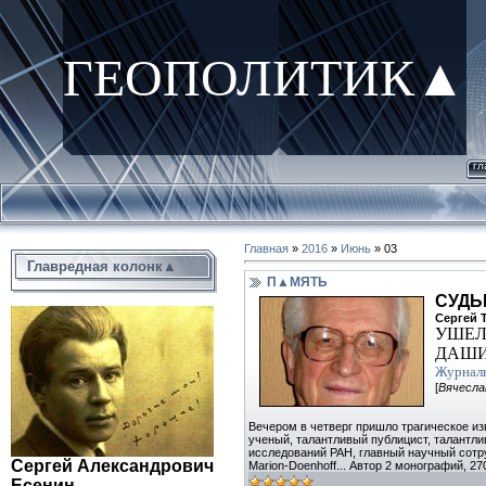
ГЕОПОЛИТИК▲
гл
Главная
»
2016
»
Июнь
»
03
Главредная колонк▲
П▲МЯТЬ
СУДЬ
Сергей 
УШЕЛ
ДАШ
Журналь
[
Вячесла
Вечером в четверг пришло трагическое из
ученый, талантливый публицист, талантли
исследований РАН, главный научный сотру
Сергей Александрович
Marion-Doenhoff... Автор 2 монографий, 
Есенин.