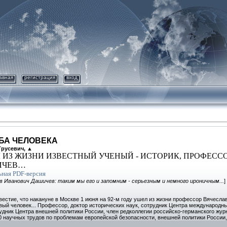
авная
регистрация
вход
БА ЧЕЛОВЕКА
Трусевич, ▲
 ИЗ ЖИЗНИ ИЗВЕСТНЫЙ УЧЕНЫЙ - ИСТОРИК, ПРОФЕСС
ИЧЕВ…
ная PDF-версия
в Иванович Дашичев: таким мы его и запомним - серьезным и немного ироничным...
]
вестие, что накануне в Москве 1 июня на 92-м году ушел из жизни профессор Вячесл
вый человек... Профессор, доктор исторических наук, сотрудник Центра международн
дник Центра внешней политики России, член редколлегии российско-германского журн
270 научных трудов по проблемам европейской безопасности, внешней политики Росси