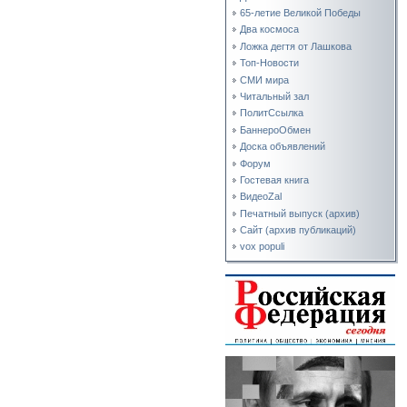
65-летие Великой Победы
Два космоса
Ложка дегтя от Лашкова
Топ-Новости
СМИ мира
Читальный зал
ПолитСсылка
БаннероОбмен
Доска объявлений
Форум
Гостевая книга
ВидеоZal
Печатный выпуск (архив)
Сайт (архив публикаций)
vox populi