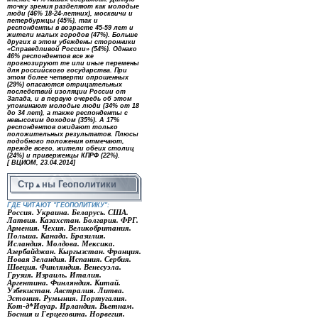
точку зрения разделяют как молодые
люди (46% 18-24-летних), москвичи и
петербуржцы (45%), так и
респонденты в возрасте 45-59 лет и
жители малых городов (47%). Больше
других в этом убеждены сторонники
«Справедливой России» (54%). Однако
46% респондентов все же
прогнозируют те или иные перемены
для российского государства. При
этом более четверти опрошенных
(29%) опасаются отрицательных
последствий изоляции России от
Запада, и в первую очередь об этом
упоминают молодые люди (34% от 18
до 34 лет), а также респонденты с
невысоким доходом (35%). А 17%
респондентов ожидают только
положительных результатов. Плюсы
подобного положения отмечают,
прежде всего, жители обеих столиц
(24%) и приверженцы КПРФ (22%).
[ ВЦИОМ, 23.04.2014]
Стр
ны Геополитики
▲
ГДЕ ЧИТАЮТ "ГЕОПОЛИТИКУ":
Россия. Украина. Беларусь. США.
Латвия. Казахстан. Болгария. ФРГ.
Армения. Чехия. Великобритания.
Польша. Канада. Бразилия.
Исландия. Молдова. Мексика.
Азербайджан. Кыргызстан. Франция.
Новая Зеландия. Испания. Сербия.
Швеция. Финляндия. Венесуэла.
Грузия. Израиль. Италия.
Аргентина. Финляндия. Китай.
Узбекистан. Австралия. Литва.
Эстония. Румыния. Португалия.
Кот-д*Ивуар. Ирландия. Вьетнам.
Босния и Герцеговина. Норвегия.