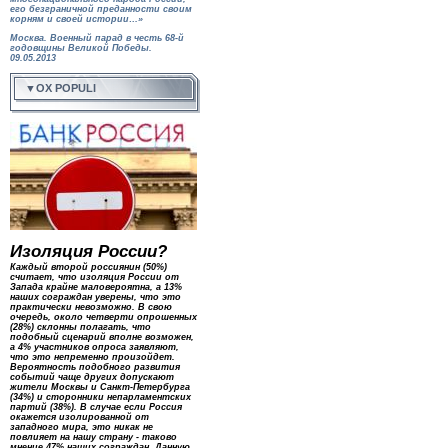
его безграничной преданности своим
корням и своей истории…»
Москва. Военный парад в честь 68-й
годовщины Великой Победы.
09.05.2013
▼OX POPULI
Изоляция России?
Каждый второй россиянин (50%)
считает, что изоляция России от
Запада крайне маловероятна, а 13%
наших сограждан уверены, что это
практически невозможно. В свою
очередь, около четверти опрошенных
(28%) склонны полагать, что
подобный сценарий вполне возможен,
а 4% участников опроса заявляют,
что это непременно произойдет.
Вероятность подобного развития
событий чаще других допускают
жители Москвы и Санкт-Петербурга
(34%) и сторонники непарламентских
партий (38%). В случае если Россия
окажется изолированной от
западного мира, это никак не
повлияет на нашу страну - таково
мнение 47% наших сограждан. Данную