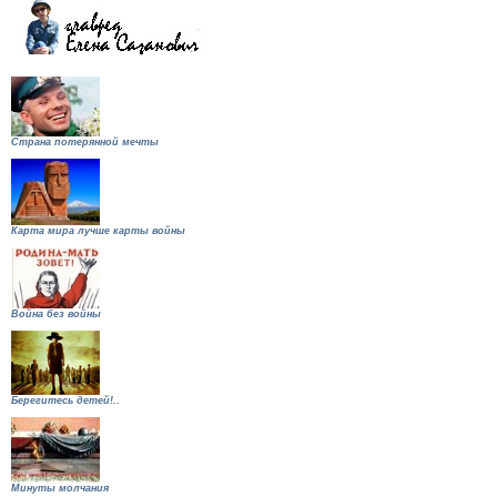
Страна потерянной мечты
Карта мира лучше карты войны
Война без войны
Берегитесь детей!..
Минуты молчания