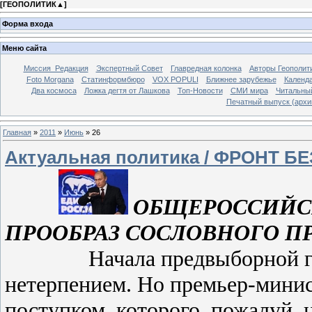
[
ГЕОПОЛИТИК▲
]
Форма входа
Меню сайта
Миссия_Редакция
Экспертный Совет
Главредная колонка
Авторы Геополит
Foto Morgana
Статинформбюро
VOX POPULI
Ближнее зарубежье
Календа
Два космоса
Ложка дегтя от Лашкова
Топ-Новости
СМИ мира
Читальны
Печатный выпуск (архи
Главная
»
2011
»
Июнь
»
26
Актуальная политика / ФРОНТ БЕ
ОБЩЕРОССИЙС
ПРООБРАЗ СОСЛОВНОГО П
Начала предвыборной гонки
нетерпением. Но премьер-минис
поступком, которого, пожалуй, 