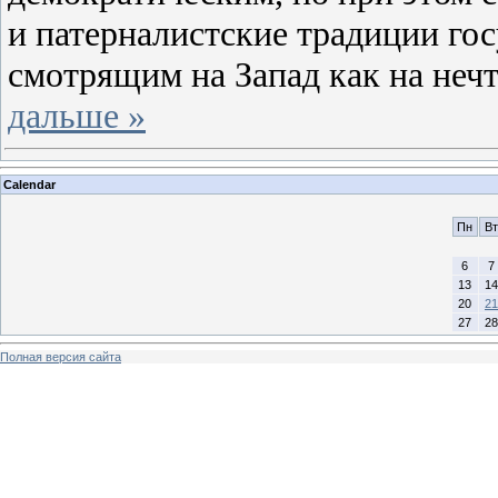
и патерналистские традиции го
смотрящим на Запад как на неч
дальше »
Calendar
Пн
Вт
6
7
13
14
20
21
27
28
Полная версия сайта