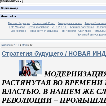
[
ГЕОПОЛИТИК▲
]
Форма входа
Меню сайта
Миссия_Редакция
Экспертный Совет
Главредная колонка
Авторы Геополит
Foto Morgana
Статинформбюро
VOX POPULI
Ближнее зарубежье
Календа
Два космоса
Ложка дегтя от Лашкова
Топ-Новости
СМИ мира
Читальны
Печатный выпуск (архи
Главная
»
2011
»
Май
»
12
Стратегия будущего / НОВАЯ ИН
МОДЕРНИЗАЦИЯ
РАСТЯНУТАЯ ВО ВРЕМЕНИ
ВЛАСТЬЮ. В НАШЕМ ЖЕ СЛУ
РЕВОЛЮЦИИ – ПРОМЫШЛЕ