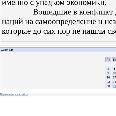
именно с упадком экономики.
Вошедшие в конфликт два 
наций на самоопределение и не
которые до сих пор не нашли св
Calendar
Пн
Вт
2
3
9
10
16
17
23
24
30
31
Полная версия сайта