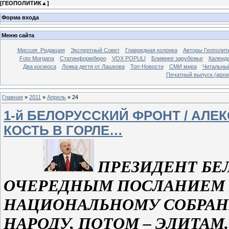
[
ГЕОПОЛИТИК▲
]
Форма входа
Меню сайта
Миссия_Редакция
Экспертный Совет
Главредная колонка
Авторы Геополит
Foto Morgana
Статинформбюро
VOX POPULI
Ближнее зарубежье
Календа
Два космоса
Ложка дегтя от Лашкова
Топ-Новости
СМИ мира
Читальны
Печатный выпуск (архи
Главная
»
2011
»
Апрель
»
24
1-й БЕЛОРУССКИЙ ФРОНТ / АЛЕ
КОСТЬ В ГОРЛЕ…
ПРЕЗИДЕНТ БЕ
ОЧЕРЕДНЫМ ПОСЛАНИЕМ 
НАЦИОНАЛЬНОМУ СОБРАНИ
НАРОДУ, ПОТОМ – ЭЛИТАМ.